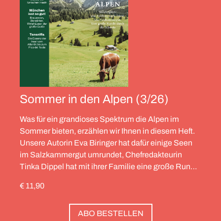
Sommer in den Alpen (3/26)
Was für ein grandioses Spektrum die Alpen im
Sommer bieten, erzählen wir Ihnen in diesem Heft.
Unsere Autorin Eva Biringer hat dafür einige Seen
im Salzkammergut umrundet, Chefredakteurin
Tinka Dippel hat mit ihrer Familie eine große Runde
durch die Schweiz gedreht, die Alpinistin Wibke
€ 11,90
Helfrich ist über viele Gipfel gegangen – von
Salzburg bis nach Triest. Und die Redaktion hat
ABO BESTELLEN
zwölf Hotels gesammelt, die zweierlei gemeinsam