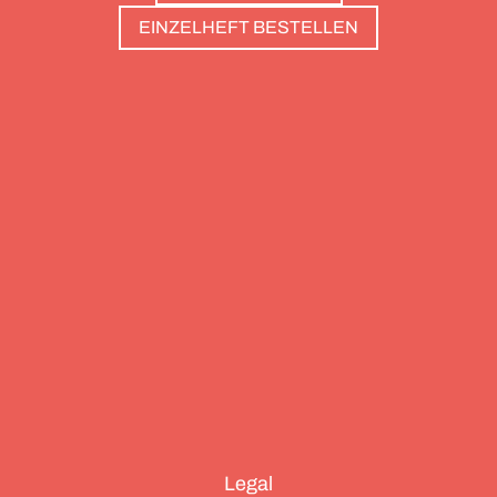
haben: Sie sind die perfekte Basis, um Gipfel zu
EINZELHEFT BESTELLEN
stürmen. Und sie haben wunderschöne Pools, um
danach die Waden zu entspannen. Außerdem: die
Essenz von Teneriffa, ein Food Guide für München
und die drei großen Ionischen Inseln (Korfu,
Kefalonia und Zakynthos).
Legal