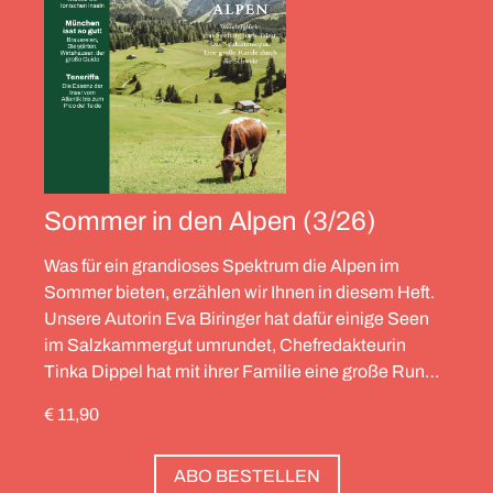
Sommer in den Alpen (3/26)
Was für ein grandioses Spektrum die Alpen im
Sommer bieten, erzählen wir Ihnen in diesem Heft.
Unsere Autorin Eva Biringer hat dafür einige Seen
im Salzkammergut umrundet, Chefredakteurin
Tinka Dippel hat mit ihrer Familie eine große Runde
durch die Schweiz gedreht, die Alpinistin Wibke
€ 11,90
Helfrich ist über viele Gipfel gegangen – von
Salzburg bis nach Triest. Und die Redaktion hat
ABO BESTELLEN
zwölf Hotels gesammelt, die zweierlei gemeinsam