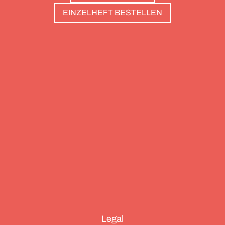
haben: Sie sind die perfekte Basis, um Gipfel zu
EINZELHEFT BESTELLEN
stürmen. Und sie haben wunderschöne Pools, um
danach die Waden zu entspannen. Außerdem: die
Essenz von Teneriffa, ein Food Guide für München
und die drei großen Ionischen Inseln (Korfu,
Kefalonia und Zakynthos).
Legal