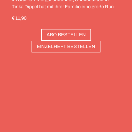
Tinka Dippel hat mit ihrer Familie eine große Runde
durch die Schweiz gedreht, die Alpinistin Wibke
€ 11,90
Helfrich ist über viele Gipfel gegangen – von
Salzburg bis nach Triest. Und die Redaktion hat
ABO BESTELLEN
zwölf Hotels gesammelt, die zweierlei gemeinsam
haben: Sie sind die perfekte Basis, um Gipfel zu
EINZELHEFT BESTELLEN
stürmen. Und sie haben wunderschöne Pools, um
danach die Waden zu entspannen. Außerdem: die
Essenz von Teneriffa, ein Food Guide für München
und die drei großen Ionischen Inseln (Korfu,
Kefalonia und Zakynthos).