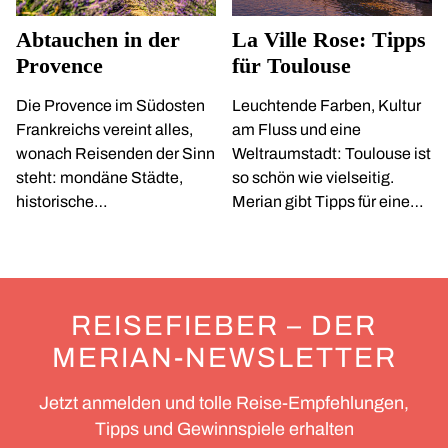
Abtauchen in der
La Ville Rose: Tipps
Provence
für Toulouse
Die Provence im Südosten
Leuchtende Farben, Kultur
Frankreichs vereint alles,
am Fluss und eine
wonach Reisenden der Sinn
Weltraumstadt: Toulouse ist
steht: mondäne Städte,
so schön wie vielseitig.
historische
Merian gibt Tipps für einen
Sehenswürdigkeiten,
Städtetrip.
verschlafene Dörfer und
aufregende Natur-
Schönheiten. Wo die
REISEFIEBER – DER
Provence am schönsten ist:
MERIAN-NEWSLETTER
Jetzt anmelden und tolle Reise-Empfehlungen,
Tipps und Gewinnspiele erhalten