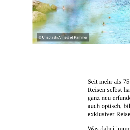
©
Unsplash/Annegret Kammer
Seit mehr als 75
Reisen selbst ha
ganz neu erfund
auch optisch, bi
exklusiver Reis
Was dabei immer