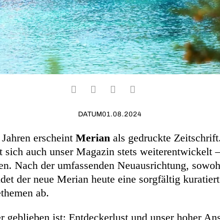
DATUM
01.08.2024
 Jahren erscheint
Merian
als gedruckte Zeitschrif
t sich auch unser Magazin stets weiterentwickelt 
en. Nach der umfassenden Neuausrichtung, sowohl 
ldet der neue Merian heute eine sorgfältig kuratie
ethemen ab.
 geblieben ist: Entdeckerlust und unser hoher An