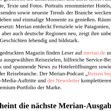
te, Texte und Fotos. Portraits renommierter Hotels
senden sowie neueste Trends der Branche wecken 
leben und einmalige Momente zu genießen. Räuml
esetzt: Merian entdeckt Fernziele wie Patagonien,
, aber auch deutsche Regionen neu, zeigt ihre unb
 Geschichten lebendig und bildstark.
gedruckten Magazin finden Leser auf
merian.de
un
u ausgewählten Reisezielen, hilfreiche Service-Be
 und spannende News zu Hoteleröffnungen sowie
er Reisebranche. Der Merian-Podcast „
Reisen be
l-Media-Auftritte und
der Newsletter
komplettieren
emium-Portfolio der Marke.
heint die nächste Merian-Ausga