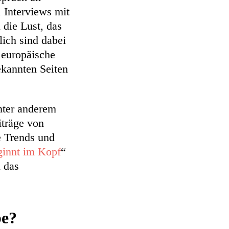
, Interviews mit
die Lust, das
ich sind dabei
 europäische
ekannten Seiten
ter anderem
iträge von
 Trends und
ginnt im Kopf
“
 das
be?