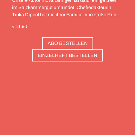
Unsere Autorin Eva Biringer hat dafür einige Seen
im Salzkammergut umrundet, Chefredakteurin
Tinka Dippel hat mit ihrer Familie eine große Runde
durch die Schweiz gedreht, die Alpinistin Wibke
€ 11,90
Helfrich ist über viele Gipfel gegangen – von
Salzburg bis nach Triest. Und die Redaktion hat
ABO BESTELLEN
zwölf Hotels gesammelt, die zweierlei gemeinsam
haben: Sie sind die perfekte Basis, um Gipfel zu
EINZELHEFT BESTELLEN
stürmen. Und sie haben wunderschöne Pools, um
danach die Waden zu entspannen. Außerdem: die
Essenz von Teneriffa, ein Food Guide für München
und die drei großen Ionischen Inseln (Korfu,
Kefalonia und Zakynthos).