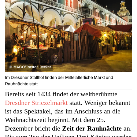
©
IMAGO/Torsten Becker
Im Dresdner Stallhof finden der Mittelalterliche Markt und
Rauhnächte statt.
Bereits seit 1434 findet der weltberühmte
Dresdner Striezelmarkt
statt. Weniger bekannt
ist das Spektakel, das im Anschluss an die
Weihnachtszeit beginnt. Mit dem 25.
Dezember bricht die
Zeit der Rauhnächte
an.
Bis zum Tag der Heiligen Drei Könige werden