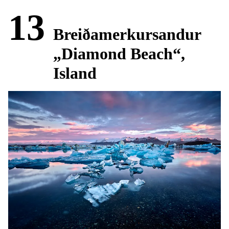
13
Breiðamerkursandur
„Diamond Beach“,
Island