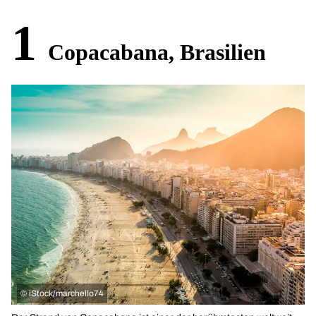
1
Copacabana, Brasilien
©
iStock/marchello74