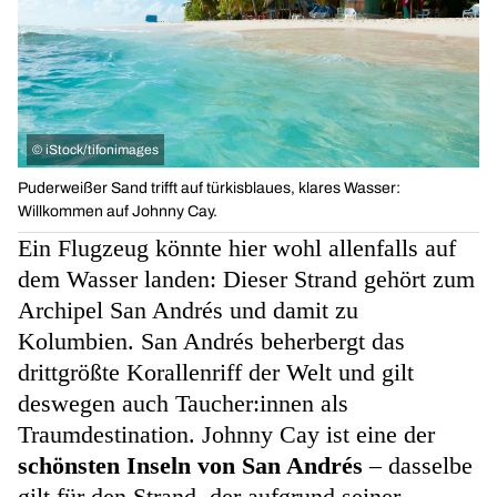
©
iStock/tifonimages
Puderweißer Sand trifft auf türkisblaues, klares Wasser:
Willkommen auf Johnny Cay.
Ein Flugzeug könnte hier wohl allenfalls auf
dem Wasser landen: Dieser Strand gehört zum
Archipel San Andrés
und damit zu
Kolumbien. San Andrés beherbergt das
drittgrößte Korallenriff der Welt und gilt
deswegen auch Taucher:innen als
Traumdestination. Johnny Cay ist eine der
schönsten Inseln von San Andrés
– dasselbe
gilt für den Strand, der aufgrund seiner