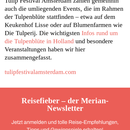
Tulip Festival Amsterdam zählen gemeinhin
auch die umliegenden Events, die im Rahmen
der Tulpenblüte stattfinden – etwa auf dem
Keukenhof Lisse oder auf Blumenfarmen wie
Die Tulperij. Die wichtigsten
Infos rund um
die Tulpenblüte in Holland
und besondere
Veranstaltungen haben wir hier
zusammengefasst.
tulipfestivalamsterdam.com
Reisefieber – der Merian-
Newsletter
Jetzt anmelden und tolle Reise-Empfehlungen,
Tipps und Gewinnspiele erhalten!