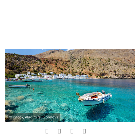
©
iStock/Vladimirs_Gorelovs