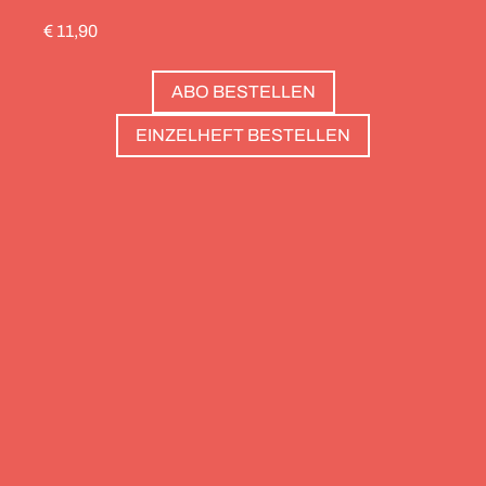
durch die Schweiz gedreht, die Alpinistin Wibke
€ 11,90
Helfrich ist über viele Gipfel gegangen – von
Salzburg bis nach Triest. Und die Redaktion hat
ABO BESTELLEN
zwölf Hotels gesammelt, die zweierlei gemeinsam
haben: Sie sind die perfekte Basis, um Gipfel zu
EINZELHEFT BESTELLEN
stürmen. Und sie haben wunderschöne Pools, um
danach die Waden zu entspannen. Außerdem: die
Essenz von Teneriffa, ein Food Guide für München
und die drei großen Ionischen Inseln (Korfu,
Kefalonia und Zakynthos).