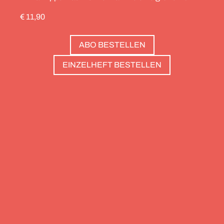
durch die Schweiz gedreht, die Alpinistin Wibke
€ 11,90
Helfrich ist über viele Gipfel gegangen – von
Salzburg bis nach Triest. Und die Redaktion hat
ABO BESTELLEN
zwölf Hotels gesammelt, die zweierlei gemeinsam
haben: Sie sind die perfekte Basis, um Gipfel zu
EINZELHEFT BESTELLEN
stürmen. Und sie haben wunderschöne Pools, um
danach die Waden zu entspannen. Außerdem: die
Essenz von Teneriffa, ein Food Guide für München
und die drei großen Ionischen Inseln (Korfu,
Kefalonia und Zakynthos).