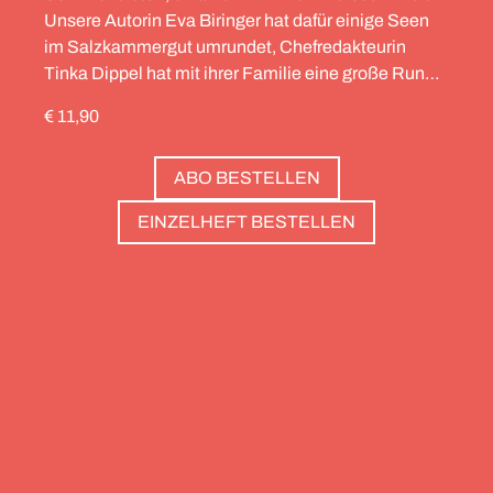
Unsere Autorin Eva Biringer hat dafür einige Seen
im Salzkammergut umrundet, Chefredakteurin
Tinka Dippel hat mit ihrer Familie eine große Runde
durch die Schweiz gedreht, die Alpinistin Wibke
€ 11,90
Helfrich ist über viele Gipfel gegangen – von
Salzburg bis nach Triest. Und die Redaktion hat
ABO BESTELLEN
zwölf Hotels gesammelt, die zweierlei gemeinsam
haben: Sie sind die perfekte Basis, um Gipfel zu
EINZELHEFT BESTELLEN
stürmen. Und sie haben wunderschöne Pools, um
danach die Waden zu entspannen. Außerdem: die
Essenz von Teneriffa, ein Food Guide für München
und die drei großen Ionischen Inseln (Korfu,
Kefalonia und Zakynthos).