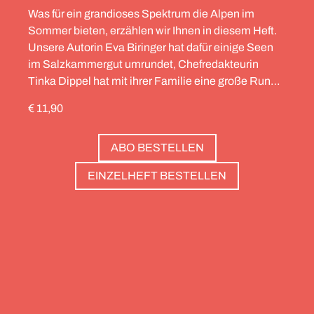
Was für ein grandioses Spektrum die Alpen im
Sommer bieten, erzählen wir Ihnen in diesem Heft.
Unsere Autorin Eva Biringer hat dafür einige Seen
im Salzkammergut umrundet, Chefredakteurin
Tinka Dippel hat mit ihrer Familie eine große Runde
durch die Schweiz gedreht, die Alpinistin Wibke
€ 11,90
Helfrich ist über viele Gipfel gegangen – von
Salzburg bis nach Triest. Und die Redaktion hat
ABO BESTELLEN
zwölf Hotels gesammelt, die zweierlei gemeinsam
haben: Sie sind die perfekte Basis, um Gipfel zu
EINZELHEFT BESTELLEN
stürmen. Und sie haben wunderschöne Pools, um
danach die Waden zu entspannen. Außerdem: die
Essenz von Teneriffa, ein Food Guide für München
und die drei großen Ionischen Inseln (Korfu,
Kefalonia und Zakynthos).