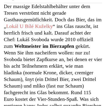
Der massige Edelstahlbehälter unter dem
Tresen verströmt nicht gerade
Gasthausgemütlichkeit. Doch das Bier, das im
„
Lokál U Bílé Kuželky
“ ins Glas rauscht, ist
herrlich frisch und kalt. Darauf achtet der
Chef: Lukáš Svoboda wurde 2010 offiziell
zum
Weltmeister im Bierzapfen
gekürt.
Wenn Sie ihm nacheifern wollen: nur zu!
Svoboda bietet Zapfkurse an, bei denen er vier
bis acht Teilnehmern erklärt, wie man
hladinka (normale Krone, dicker, cremiger
Schaum), šnyt (ein Drittel Bier, zwei Drittel
Schaum) und mlíko (fast nur Schaum)
fachgerecht ins Glas bekommt. Rund 115
Euro kostet der Vier-Stunden-Spaß. Was sich
rentieren kann: Jedes selbst gezapfte Bierchen