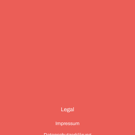
Essenz von Teneriffa, ein Food Guide für München
und die drei großen Ionischen Inseln (Korfu,
Kefalonia und Zakynthos).
Legal
Impressum
Datenschutzerklärung