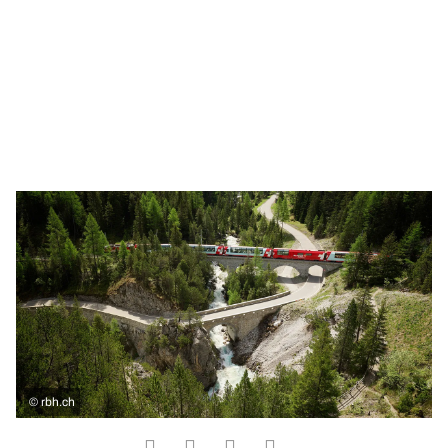
©
rbh.ch