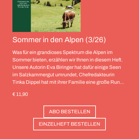
Sommer in den Alpen (3/26)
Was für ein grandioses Spektrum die Alpen im
Sommer bieten, erzählen wir Ihnen in diesem Heft.
Unsere Autorin Eva Biringer hat dafür einige Seen
im Salzkammergut umrundet, Chefredakteurin
Tinka Dippel hat mit ihrer Familie eine große Runde
durch die Schweiz gedreht, die Alpinistin Wibke
€ 11,90
Helfrich ist über viele Gipfel gegangen – von
Salzburg bis nach Triest. Und die Redaktion hat
ABO BESTELLEN
zwölf Hotels gesammelt, die zweierlei gemeinsam
haben: Sie sind die perfekte Basis, um Gipfel zu
EINZELHEFT BESTELLEN
stürmen. Und sie haben wunderschöne Pools, um
danach die Waden zu entspannen. Außerdem: die