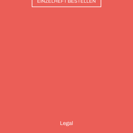
EINZELHEFT BESTELLEN
stürmen. Und sie haben wunderschöne Pools, um
danach die Waden zu entspannen. Außerdem: die
Essenz von Teneriffa, ein Food Guide für München
und die drei großen Ionischen Inseln (Korfu,
Kefalonia und Zakynthos).
Legal