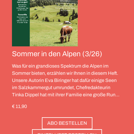
Sommer in den Alpen (3/26)
Was für ein grandioses Spektrum die Alpen im
Sommer bieten, erzählen wir Ihnen in diesem Heft.
Unsere Autorin Eva Biringer hat dafür einige Seen
im Salzkammergut umrundet, Chefredakteurin
Tinka Dippel hat mit ihrer Familie eine große Runde
durch die Schweiz gedreht, die Alpinistin Wibke
€ 11,90
Helfrich ist über viele Gipfel gegangen – von
Salzburg bis nach Triest. Und die Redaktion hat
ABO BESTELLEN
zwölf Hotels gesammelt, die zweierlei gemeinsam
haben: Sie sind die perfekte Basis, um Gipfel zu