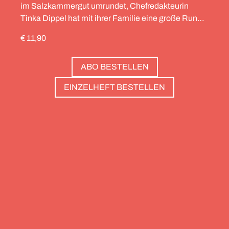
im Salzkammergut umrundet, Chefredakteurin
Tinka Dippel hat mit ihrer Familie eine große Runde
durch die Schweiz gedreht, die Alpinistin Wibke
€ 11,90
Helfrich ist über viele Gipfel gegangen – von
Salzburg bis nach Triest. Und die Redaktion hat
ABO BESTELLEN
zwölf Hotels gesammelt, die zweierlei gemeinsam
haben: Sie sind die perfekte Basis, um Gipfel zu
EINZELHEFT BESTELLEN
stürmen. Und sie haben wunderschöne Pools, um
danach die Waden zu entspannen. Außerdem: die
Essenz von Teneriffa, ein Food Guide für München
und die drei großen Ionischen Inseln (Korfu,
Kefalonia und Zakynthos).