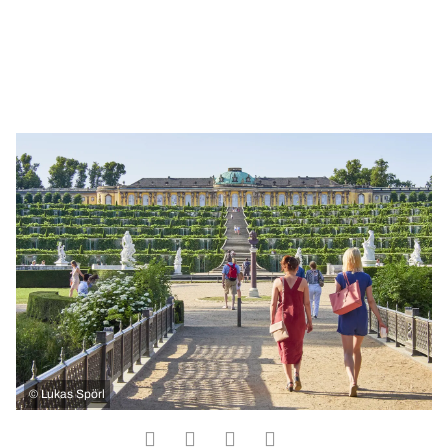
©
Lukas Spörl