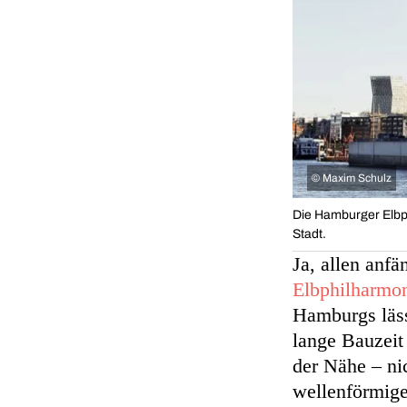
©
Maxim Schulz
Die Hamburger Elbph
Stadt.
Ja, allen anf
Elbphilharmo
Hamburgs läs
lange Bauzeit 
der Nähe – ni
wellenförmige