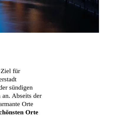
Ziel für
erstadt
der sündigen
 an. Abseits der
armante Orte
chönsten Orte