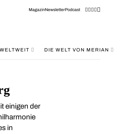
Magazin
Newsletter
Podcast
WELTWEIT
DIE WELT VON MERIAN
rg
t einigen der
hilharmonie
es in