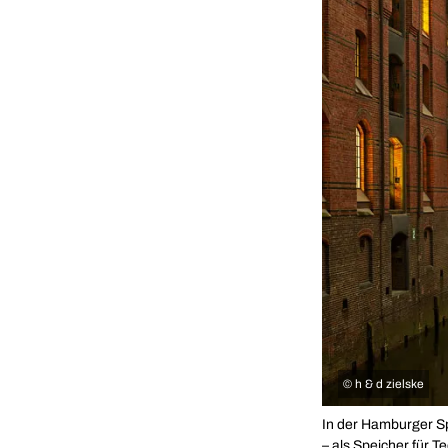
©
h & d zielske
In der Hamburger Sp
– als Speicher für T