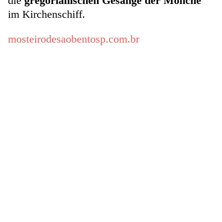
die
gregorianischen Gesänge der Mönche
im Kirchenschiff.
mosteirodesaobentosp.com.br