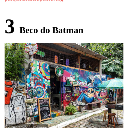
3
Beco do Batman
©
IMAGO/Pond5 Images