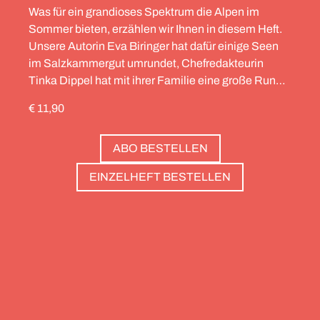
Was für ein grandioses Spektrum die Alpen im
Sommer bieten, erzählen wir Ihnen in diesem Heft.
Unsere Autorin Eva Biringer hat dafür einige Seen
im Salzkammergut umrundet, Chefredakteurin
Tinka Dippel hat mit ihrer Familie eine große Runde
durch die Schweiz gedreht, die Alpinistin Wibke
€ 11,90
Helfrich ist über viele Gipfel gegangen – von
Salzburg bis nach Triest. Und die Redaktion hat
ABO BESTELLEN
zwölf Hotels gesammelt, die zweierlei gemeinsam
haben: Sie sind die perfekte Basis, um Gipfel zu
EINZELHEFT BESTELLEN
stürmen. Und sie haben wunderschöne Pools, um
danach die Waden zu entspannen. Außerdem: die
Essenz von Teneriffa, ein Food Guide für München
und die drei großen Ionischen Inseln (Korfu,
Kefalonia und Zakynthos).