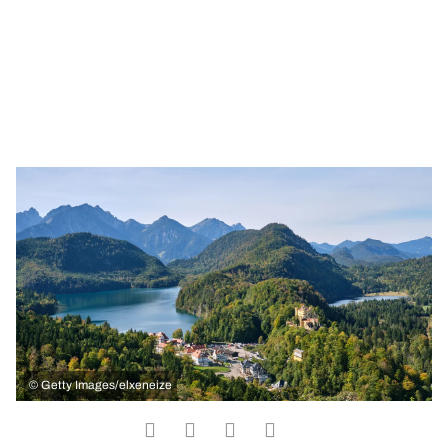
©
Getty Images/elxeneize