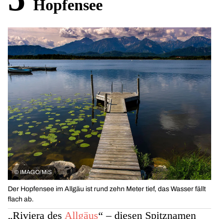
Hopfensee
©
IMAGO/MiS
Der Hopfensee im Allgäu ist rund zehn Meter tief, das Wasser fällt
flach ab.
„Riviera des
Allgäus
“ – diesen Spitznamen