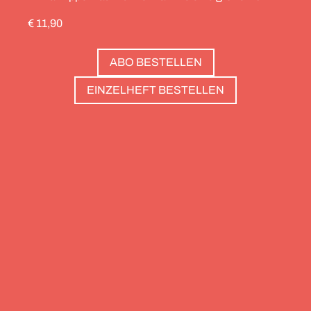
durch die Schweiz gedreht, die Alpinistin Wibke
€ 11,90
Helfrich ist über viele Gipfel gegangen – von
Salzburg bis nach Triest. Und die Redaktion hat
ABO BESTELLEN
zwölf Hotels gesammelt, die zweierlei gemeinsam
haben: Sie sind die perfekte Basis, um Gipfel zu
EINZELHEFT BESTELLEN
stürmen. Und sie haben wunderschöne Pools, um
danach die Waden zu entspannen. Außerdem: die
Essenz von Teneriffa, ein Food Guide für München
und die drei großen Ionischen Inseln (Korfu,
Kefalonia und Zakynthos).