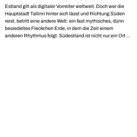
Estland gilt als digitaler Vorreiter weltweit. Doch wer die
Hauptstadt Tallinn hinter sich lässt und Richtung Süden
reist, betritt eine andere Welt: ein fast mythisches, dünn
besiedeltes Fleckchen Erde, in dem die Zeit einem
anderen Rhythmus folgt. Südestland ist nicht nur ein Ort –
es ist ein Gefühl von Heimat, getragen von tiefer Stille,
unberührter Natur und vier lebendigen Kulturen, die ihr
jahrhundertealtes Erbe bis heute ganz authentisch im
Alltag leben.