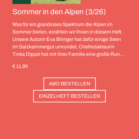
Sommer in den Alpen (3/26)
Was für ein grandioses Spektrum die Alpen im
Sommer bieten, erzählen wir Ihnen in diesem Heft.
Unsere Autorin Eva Biringer hat dafür einige Seen
im Salzkammergut umrundet, Chefredakteurin
Tinka Dippel hat mit ihrer Familie eine große Runde
durch die Schweiz gedreht, die Alpinistin Wibke
€ 11,90
Helfrich ist über viele Gipfel gegangen – von
Salzburg bis nach Triest. Und die Redaktion hat
ABO BESTELLEN
zwölf Hotels gesammelt, die zweierlei gemeinsam
haben: Sie sind die perfekte Basis, um Gipfel zu
EINZELHEFT BESTELLEN
stürmen. Und sie haben wunderschöne Pools, um
danach die Waden zu entspannen. Außerdem: die
Essenz von Teneriffa, ein Food Guide für München
und die drei großen Ionischen Inseln (Korfu,
Kefalonia und Zakynthos).