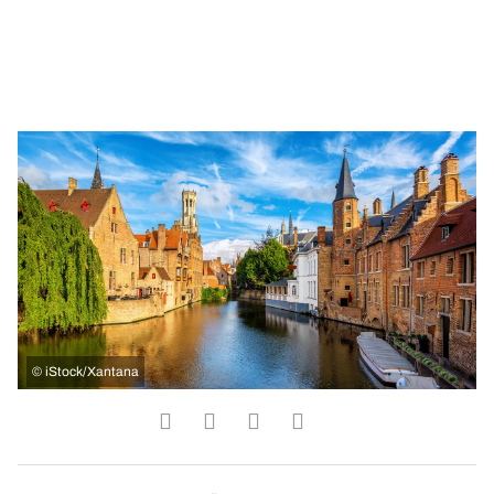
©
iStock/Xantana