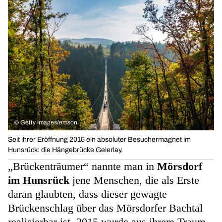
©
Getty Images/emson
Seit ihrer Eröffnung 2015 ein absoluter Besuchermagnet im
Hunsrück: die Hängebrücke Geierlay.
„Brückenträumer“ nannte man in
Mörsdorf
im Hunsrück
jene Menschen, die als Erste
daran glaubten, dass dieser gewagte
Brückenschlag über das Mörsdorfer Bachtal
realisierbar ist. 2015 wurde aus ihrem Traum