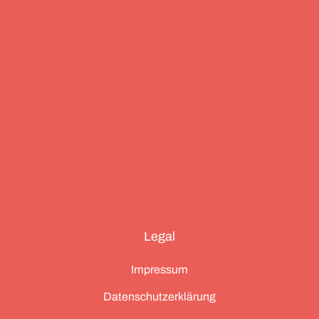
und die drei großen Ionischen Inseln (Korfu,
Kefalonia und Zakynthos).
Legal
Impressum
Datenschutzerklärung