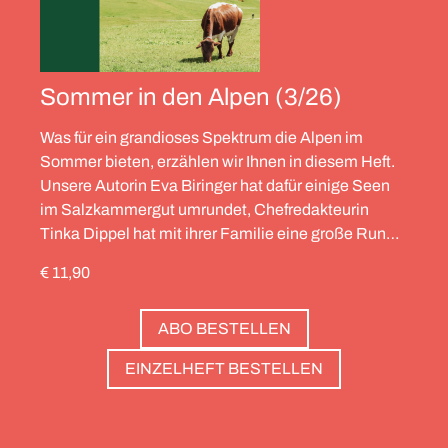
Sommer in den Alpen (3/26)
Was für ein grandioses Spektrum die Alpen im
Sommer bieten, erzählen wir Ihnen in diesem Heft.
Unsere Autorin Eva Biringer hat dafür einige Seen
im Salzkammergut umrundet, Chefredakteurin
Tinka Dippel hat mit ihrer Familie eine große Runde
durch die Schweiz gedreht, die Alpinistin Wibke
€ 11,90
Helfrich ist über viele Gipfel gegangen – von
Salzburg bis nach Triest. Und die Redaktion hat
ABO BESTELLEN
zwölf Hotels gesammelt, die zweierlei gemeinsam
haben: Sie sind die perfekte Basis, um Gipfel zu
EINZELHEFT BESTELLEN
stürmen. Und sie haben wunderschöne Pools, um
danach die Waden zu entspannen. Außerdem: die
Essenz von Teneriffa, ein Food Guide für München