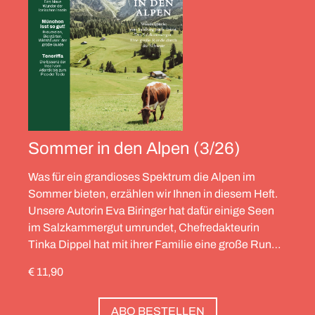
Sommer in den Alpen (3/26)
Was für ein grandioses Spektrum die Alpen im
Sommer bieten, erzählen wir Ihnen in diesem Heft.
Unsere Autorin Eva Biringer hat dafür einige Seen
im Salzkammergut umrundet, Chefredakteurin
Tinka Dippel hat mit ihrer Familie eine große Runde
durch die Schweiz gedreht, die Alpinistin Wibke
€ 11,90
Helfrich ist über viele Gipfel gegangen – von
Salzburg bis nach Triest. Und die Redaktion hat
ABO BESTELLEN
zwölf Hotels gesammelt, die zweierlei gemeinsam