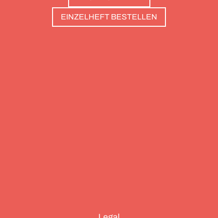
haben: Sie sind die perfekte Basis, um Gipfel zu
EINZELHEFT BESTELLEN
stürmen. Und sie haben wunderschöne Pools, um
danach die Waden zu entspannen. Außerdem: die
Essenz von Teneriffa, ein Food Guide für München
und die drei großen Ionischen Inseln (Korfu,
Kefalonia und Zakynthos).
Legal