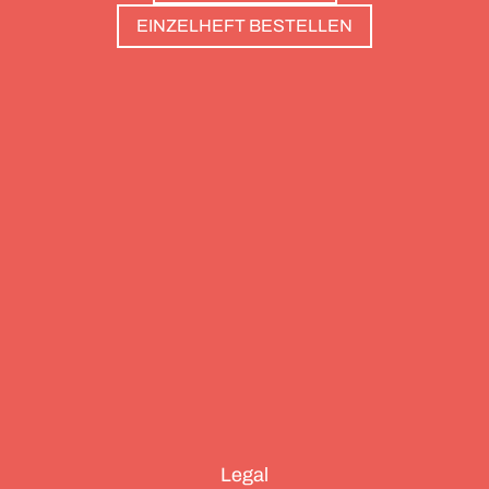
haben: Sie sind die perfekte Basis, um Gipfel zu
EINZELHEFT BESTELLEN
stürmen. Und sie haben wunderschöne Pools, um
danach die Waden zu entspannen. Außerdem: die
Essenz von Teneriffa, ein Food Guide für München
und die drei großen Ionischen Inseln (Korfu,
Kefalonia und Zakynthos).
Legal