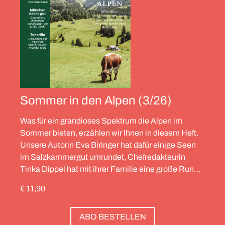
Sommer in den Alpen (3/26)
Was für ein grandioses Spektrum die Alpen im
Sommer bieten, erzählen wir Ihnen in diesem Heft.
Unsere Autorin Eva Biringer hat dafür einige Seen
im Salzkammergut umrundet, Chefredakteurin
Tinka Dippel hat mit ihrer Familie eine große Runde
durch die Schweiz gedreht, die Alpinistin Wibke
€ 11,90
Helfrich ist über viele Gipfel gegangen – von
Salzburg bis nach Triest. Und die Redaktion hat
ABO BESTELLEN
zwölf Hotels gesammelt, die zweierlei gemeinsam