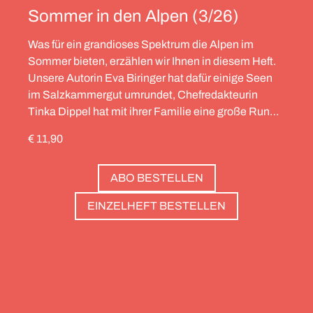
Sommer in den Alpen (3/26)
Was für ein grandioses Spektrum die Alpen im
Sommer bieten, erzählen wir Ihnen in diesem Heft.
Unsere Autorin Eva Biringer hat dafür einige Seen
im Salzkammergut umrundet, Chefredakteurin
Tinka Dippel hat mit ihrer Familie eine große Runde
durch die Schweiz gedreht, die Alpinistin Wibke
€ 11,90
Helfrich ist über viele Gipfel gegangen – von
Salzburg bis nach Triest. Und die Redaktion hat
ABO BESTELLEN
zwölf Hotels gesammelt, die zweierlei gemeinsam
haben: Sie sind die perfekte Basis, um Gipfel zu
EINZELHEFT BESTELLEN
stürmen. Und sie haben wunderschöne Pools, um
danach die Waden zu entspannen. Außerdem: die
Essenz von Teneriffa, ein Food Guide für München
und die drei großen Ionischen Inseln (Korfu,
Kefalonia und Zakynthos).