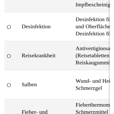
Impfbescheinigu
Desinfektion fü
○
Desinfektion
und Oberflächen
Desinfektion fü
Antivertiginosa
○
Reisekrankheit
(Reisetabletten 
Reiskaugummi)
Wund- und Heils
○
Salben
Schmerzgel
Fieberthermomet
Fieber- und
Schmerzmittel (