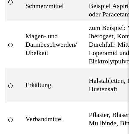
○
Schmerzmittel
Beispiel Aspirin
oder Paracetamo
zum Beispiel: V
Magen- und
Iberogast, Komp
○
Darmbeschwerden/
Durchfall: Mittel
Übelkeit
Loperamid und
Elektrolytpulver
Halstabletten, N
○
Erkältung
Hustensaft
Pflaster, Blasenp
○
Verbandmittel
Mullbinde, Bind