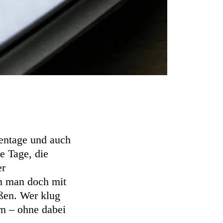
kentage und auch
e Tage, die
er
nn man doch mit
eßen. Wer klug
rn – ohne dabei