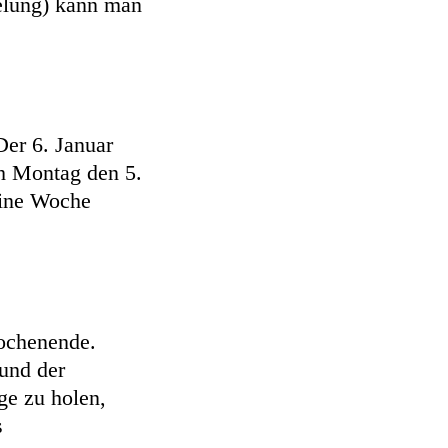
gelung) kann man
er 6. Januar
ch Montag den 5.
eine Woche
wochenende.
 und der
ge zu holen,
s