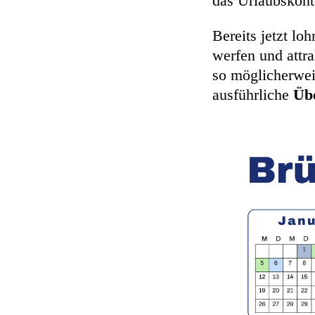
das Urlaubskont
Bereits jetzt lo
werfen und attr
so möglicherwei
ausführliche
Übe