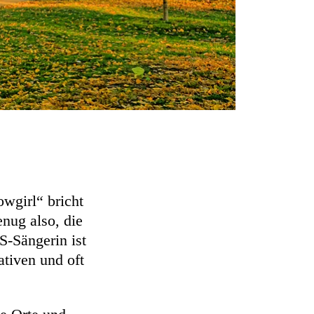
owgirl“ bricht
nug also, die
S-Sängerin ist
ativen und oft