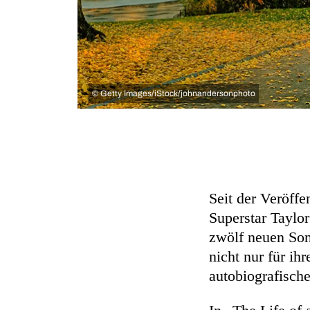
©
Getty Images/iStock/johnandersonphoto
Seit der Veröffe
Superstar Taylo
zwölf neuen Son
nicht nur für ih
autobiografisch