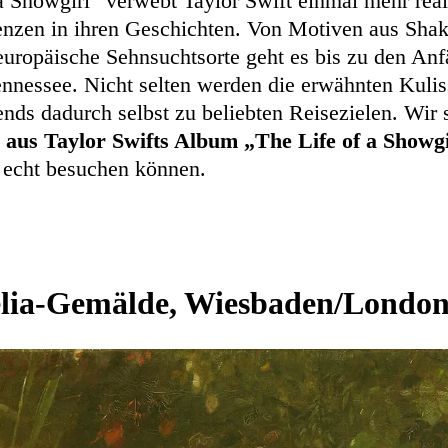
 a Showgirl“ verwebt Taylor Swift einmal mehr rea
renzen in ihren Geschichten. Von Motiven aus Sha
europäische Sehnsuchtsorte geht es bis zu den Anf
ennessee. Nicht selten werden die erwähnten Kuli
ends dadurch selbst zu beliebten Reisezielen. Wir 
 aus Taylor Swifts Album „The Life of a Showg
n echt besuchen können.
lia-Gemälde, Wiesbaden/Londo