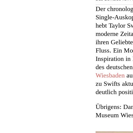
Der chronologi
Single-Auskop
hebt Taylor S
moderne Zeita
ihren Geliebt
Fluss. Ein Mo
Inspiration i
des deutschen
Wiesbaden
aus
zu Swifts akt
deutlich posit
Übrigens: Dan
Museum Wiesb