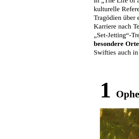
In „The Life of
kulturelle Refe
Tragödien über 
Karriere nach T
„Set-Jetting“-Tr
besondere Orte
Swifties auch i
1
Ophe