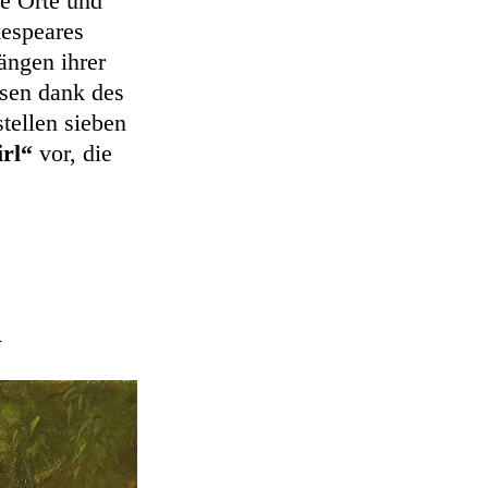
le Orte und
kespeares
ängen ihrer
ssen dank des
stellen sieben
irl“
vor, die
n