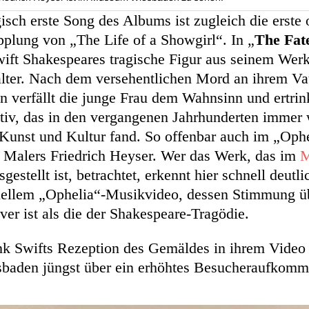
sch erste Song des Albums ist zugleich die erste o
plung von „The Life of a Showgirl“. In „
The Fat
wift Shakespeares tragische Figur aus seinem Wer
lter. Nach dem versehentlichen Mord an ihrem Va
en verfällt die junge Frau dem Wahnsinn und ertrin
tiv, das in den vergangenen Jahrhunderten immer 
n Kunst und Kultur fand. So offenbar auch im „Op
 Malers Friedrich Heyser. Wer das Werk, das im
M
gestellt ist, betrachtet, erkennt hier schnell deutli
uellem „Ophelia“-Musikvideo, dessen Stimmung ü
iver ist als die der Shakespeare-Tragödie.
k Swifts Rezeption des Gemäldes in ihrem Video f
aden jüngst über ein erhöhtes Besucheraufkom