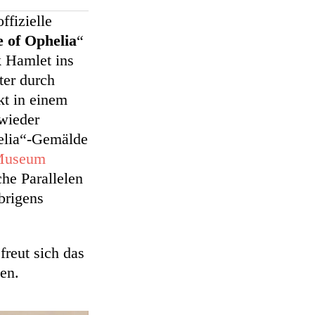
ffizielle
e of Ophelia
“
k Hamlet ins
ter durch
kt in einem
wieder
helia“-Gemälde
useum
che Parallelen
brigens
reut sich das
men.