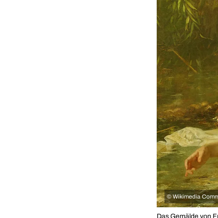
©
Wikimedia Com
Das Gemälde von Fr