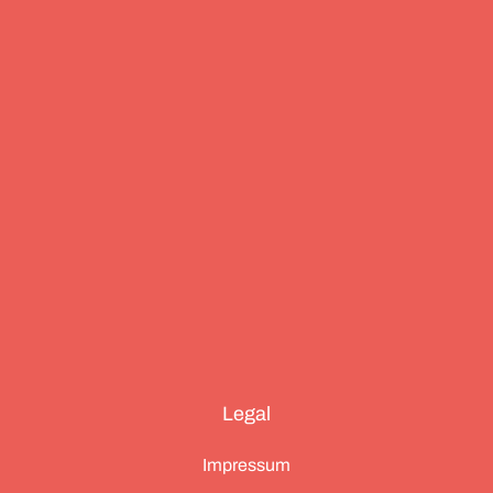
Essenz von Teneriffa, ein Food Guide für München
und die drei großen Ionischen Inseln (Korfu,
Kefalonia und Zakynthos).
Legal
Impressum