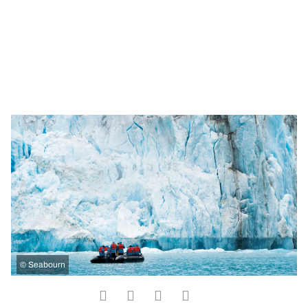
©
Seabourn