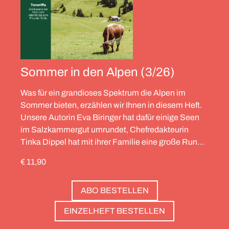
Sommer in den Alpen (3/26)
Was für ein grandioses Spektrum die Alpen im
Sommer bieten, erzählen wir Ihnen in diesem Heft.
Unsere Autorin Eva Biringer hat dafür einige Seen
im Salzkammergut umrundet, Chefredakteurin
Tinka Dippel hat mit ihrer Familie eine große Runde
durch die Schweiz gedreht, die Alpinistin Wibke
€ 11,90
Helfrich ist über viele Gipfel gegangen – von
Salzburg bis nach Triest. Und die Redaktion hat
ABO BESTELLEN
zwölf Hotels gesammelt, die zweierlei gemeinsam
haben: Sie sind die perfekte Basis, um Gipfel zu
EINZELHEFT BESTELLEN
stürmen. Und sie haben wunderschöne Pools, um
danach die Waden zu entspannen. Außerdem: die