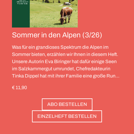
Sommer in den Alpen (3/26)
Was für ein grandioses Spektrum die Alpen im
Sommer bieten, erzählen wir Ihnen in diesem Heft.
Unsere Autorin Eva Biringer hat dafür einige Seen
im Salzkammergut umrundet, Chefredakteurin
Tinka Dippel hat mit ihrer Familie eine große Runde
durch die Schweiz gedreht, die Alpinistin Wibke
€ 11,90
Helfrich ist über viele Gipfel gegangen – von
Salzburg bis nach Triest. Und die Redaktion hat
ABO BESTELLEN
zwölf Hotels gesammelt, die zweierlei gemeinsam
haben: Sie sind die perfekte Basis, um Gipfel zu
EINZELHEFT BESTELLEN
stürmen. Und sie haben wunderschöne Pools, um
danach die Waden zu entspannen. Außerdem: die
Essenz von Teneriffa, ein Food Guide für München