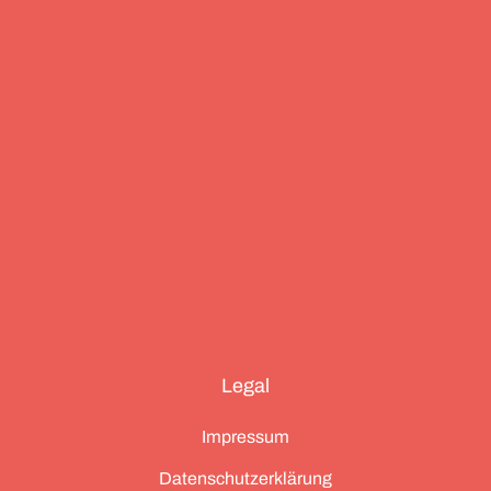
und die drei großen Ionischen Inseln (Korfu,
Kefalonia und Zakynthos).
Legal
Impressum
Datenschutzerklärung