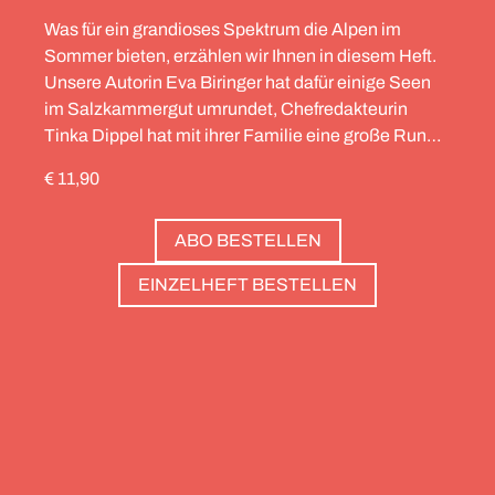
Was für ein grandioses Spektrum die Alpen im
Sommer bieten, erzählen wir Ihnen in diesem Heft.
Unsere Autorin Eva Biringer hat dafür einige Seen
im Salzkammergut umrundet, Chefredakteurin
Tinka Dippel hat mit ihrer Familie eine große Runde
durch die Schweiz gedreht, die Alpinistin Wibke
€ 11,90
Helfrich ist über viele Gipfel gegangen – von
Salzburg bis nach Triest. Und die Redaktion hat
ABO BESTELLEN
zwölf Hotels gesammelt, die zweierlei gemeinsam
haben: Sie sind die perfekte Basis, um Gipfel zu
EINZELHEFT BESTELLEN
stürmen. Und sie haben wunderschöne Pools, um
danach die Waden zu entspannen. Außerdem: die
Essenz von Teneriffa, ein Food Guide für München
und die drei großen Ionischen Inseln (Korfu,
Kefalonia und Zakynthos).