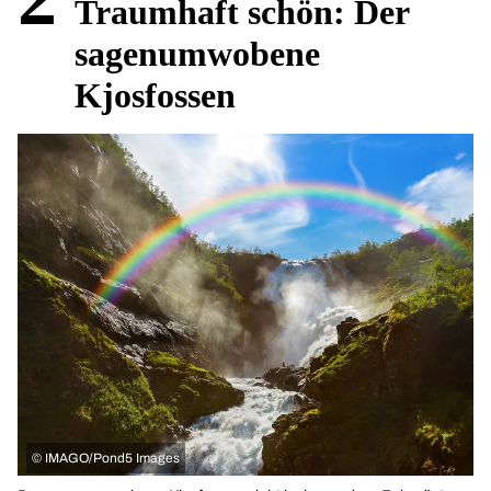
Traumhaft schön: Der
sagenumwobene
Kjosfossen
©
IMAGO/Pond5 Images