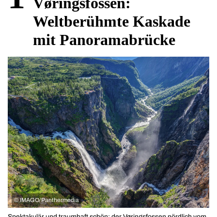
Vøringsfossen:
Weltberühmte Kaskade
mit Panoramabrücke
©
IMAGO/Panthermedia
Spektakulär und traumhaft schön: der Vøringsfossen nördlich vom