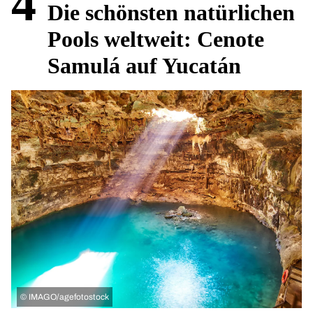
4
Die schönsten natürlichen
Pools weltweit: Cenote
Samulá auf Yucatán
©
IMAGO/agefotostock