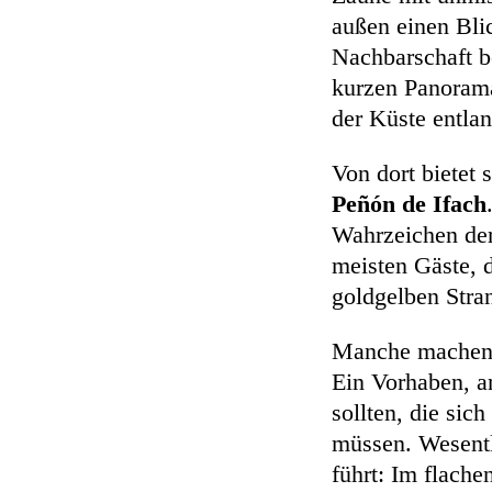
außen einen Bl
Nachbarschaft b
kurzen Panoram
der Küste entlan
Von dort bietet 
Peñón de Ifach
Wahrzeichen der 
meisten Gäste, 
goldgelben Stra
Manche machen s
Ein Vorhaben, a
sollten, die si
müssen. Wesentl
führt: Im flac