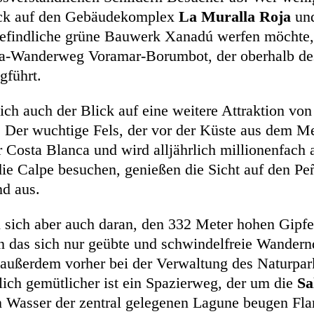
ick auf den Gebäudekomplex
La Muralla Roja
und
efindliche grüne Bauwerk Xanadú werfen möchte,
a-Wanderweg Voramar-Borumbot, der oberhalb des
gführt.
sich auch der Blick auf eine weitere Attraktion vo
. Der wuchtige Fels, der vor der Küste aus dem Mee
Costa Blanca und wird alljährlich millionenfach a
die Calpe besuchen, genießen die Sicht auf den Pen
nd aus.
ich aber auch daran, den 332 Meter hohen Gipfe
n das sich nur geübte und schwindelfreie Wander
ch außerdem vorher bei der Verwaltung des Naturpa
ich gemütlicher ist ein Spazierweg, der um die
Sa
hen Wasser der zentral gelegenen Lagune beugen Fl