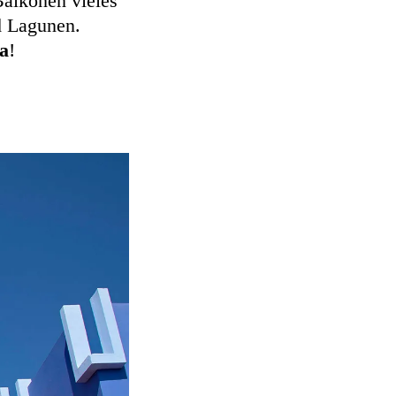
Balkonen vieles
d Lagunen.
ia
!