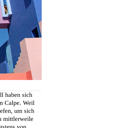
ll haben sich
n Calpe. Weil
iefen, um sich
 mittlerweile
gstens von