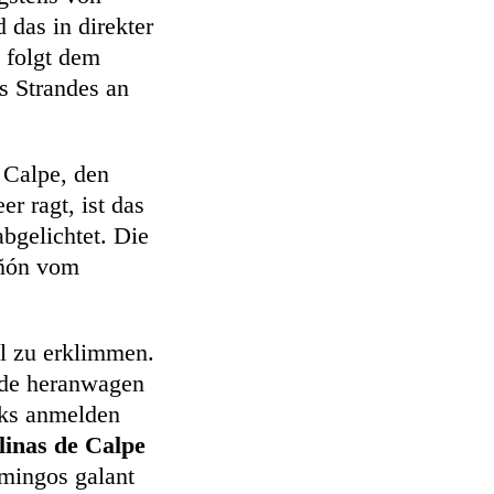
 das in direkter
 folgt dem
 Strandes an
n Calpe, den
r ragt, ist das
bgelichtet. Die
̃ón vom
l zu erklimmen.
nde heranwagen
rks anmelden
linas de Calpe
amingos galant