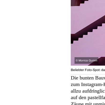
©
Monica Gumm
Beliebter Foto-Spot: d
Die bunten Bauw
zum Instagram-
allzu aufdringli
auf den pastellf
Zäune mit unmi