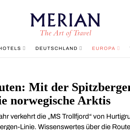
HOTELS
DEUTSCHLAND
EUROPA
uten: Mit der Spitzberge
ie norwegische Arktis
hr verkehrt die „MS Trollfjord“ von Hurtigr
bergen-Linie. Wissenswertes über die Route