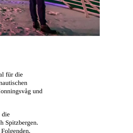
al für die
 nautischen
Honningsvåg und
 die
ch Spitzbergen.
m Folgenden.