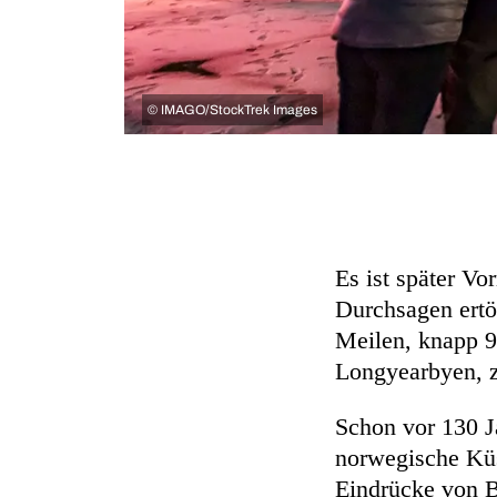
©
IMAGO/StockTrek Images
Es ist später Vo
Durchsagen ertö
Meilen, knapp 9
Longyearbyen, 
Schon vor 130 Ja
norwegische Küs
Eindrücke von B