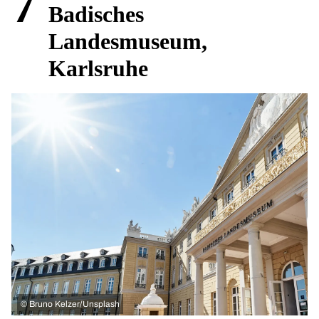
7
Badisches
Landesmuseum,
Karlsruhe
©
Bruno Kelzer/Unsplash