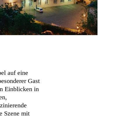
el auf eine
besonderer Gast
n Einblicken in
en,
szinierende
e Szene mit
.