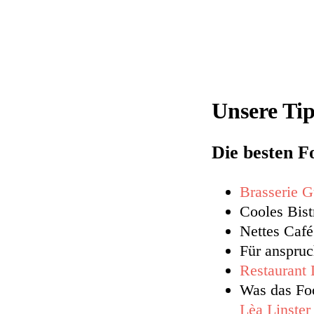
Unsere Ti
Die besten F
Brasserie G
Cooles Bist
Nettes Café
Für anspru
Restaurant 
Was das Foo
Lèa Linster