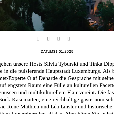
DATUM
31.01.2025
gehen unsere Hosts Silvia Tyburski und Tinka Dipp
e in die pulsierende Hauptstadt Luxemburgs. Als 
met-Experte Olaf Deharde die Gespräche mit seine
 auf engstem Raum eine Fülle an kulturellen Facett
nüssen und multikulturellem Flair vereint. Die fa
Bock-Kasematten, eine reichhaltige gastronomisch
ie René Mathieu und Léa Linster und historische
ten: Luxemburg hat all das. Aber hören Sie selbst