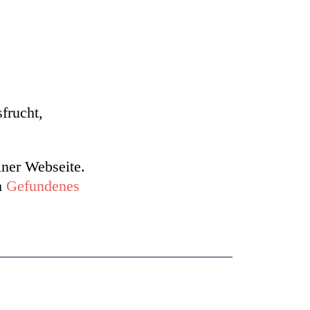
frucht,
iner Webseite.
h
Gefundenes