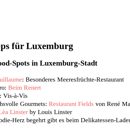
pps für Luxemburg
ood-Spots in Luxemburg-Stadt
uillaume
: Besonderes Meeresfrüchte-Restaurant
ro:
Beim Renert
: Vis-à-Vis
chsvolle Gourmets:
Restaurant Fields
von René Ma
Lèa Linster
by Louis Linster
die-Herz begehrt gibt es beim Delikatessen-Lad