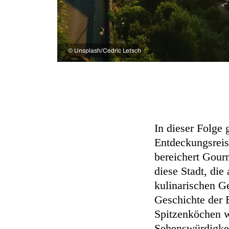
©
Unsplash/Cedric Letsch
In dieser Folge 
Entdeckungsreis
bereichert Gour
diese Stadt, die
kulinarischen Ge
Geschichte der 
Spitzenköchen w
Sehenswürdigkei