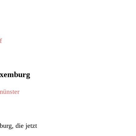
f
Luxemburg
münster
rg, die jetzt