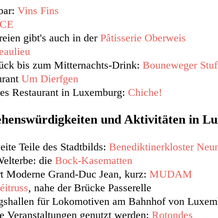
bar:
Vins Fins
ÏCE
eien gibt's auch in der
Pâtisserie Oberweis
eaulieu
ück bis zum Mitternachts-Drink:
Bouneweger Stuf
urant
Um Dierfgen
hes Restaurant in Luxemburg:
Chiche!
henswürdigkeiten und Aktivitäten in 
eite Teile des Stadtbilds:
Benediktinerkloster Neu
lterbe: die
Bock-Kasematten
t Moderne Grand-Duc Jean, kurz:
MUDAM
éitruss
, nahe der Brücke Passerelle
gshallen für Lokomotiven am Bahnhof von Luxembu
lle Veranstaltungen genutzt werden:
Rotondes