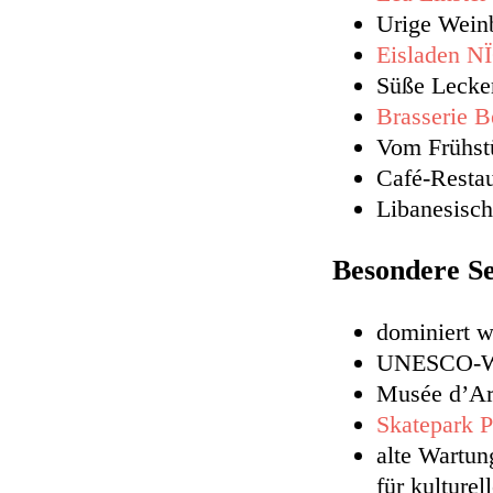
Urige Wein
Eisladen N
Süße Lecker
Brasserie B
Vom Frühst
Café-Resta
Libanesisc
Besondere Se
dominiert w
UNESCO-We
Musée d’Ar
Skatepark P
alte Wartun
für kulture