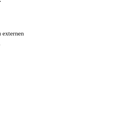
u externen
.