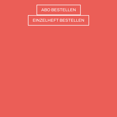
Salzburg bis nach Triest. Und die Redaktion hat
ABO BESTELLEN
zwölf Hotels gesammelt, die zweierlei gemeinsam
haben: Sie sind die perfekte Basis, um Gipfel zu
EINZELHEFT BESTELLEN
stürmen. Und sie haben wunderschöne Pools, um
danach die Waden zu entspannen. Außerdem: die
Essenz von Teneriffa, ein Food Guide für München
und die drei großen Ionischen Inseln (Korfu,
Kefalonia und Zakynthos).