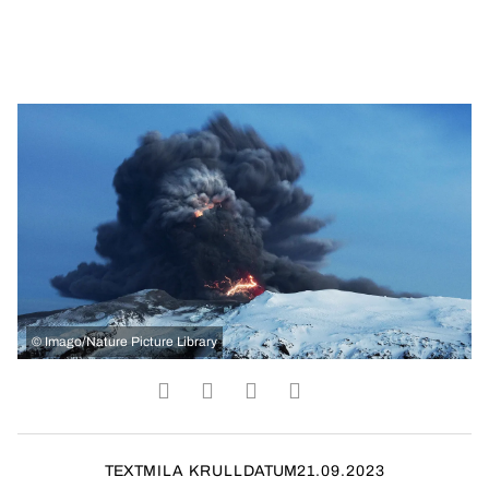
©
Imago/Nature Picture Library
TEXT
MILA KRULL
DATUM
21.09.2023