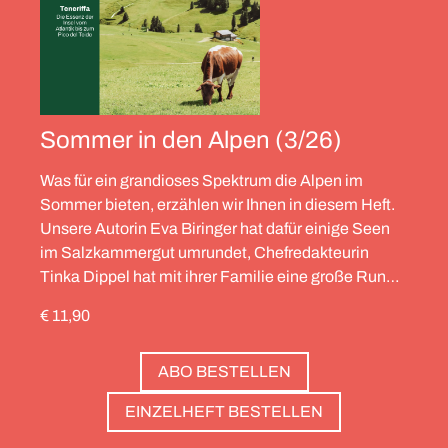
Sommer in den Alpen (3/26)
Was für ein grandioses Spektrum die Alpen im
Sommer bieten, erzählen wir Ihnen in diesem Heft.
Unsere Autorin Eva Biringer hat dafür einige Seen
im Salzkammergut umrundet, Chefredakteurin
Tinka Dippel hat mit ihrer Familie eine große Runde
durch die Schweiz gedreht, die Alpinistin Wibke
€ 11,90
Helfrich ist über viele Gipfel gegangen – von
Salzburg bis nach Triest. Und die Redaktion hat
ABO BESTELLEN
zwölf Hotels gesammelt, die zweierlei gemeinsam
haben: Sie sind die perfekte Basis, um Gipfel zu
EINZELHEFT BESTELLEN
stürmen. Und sie haben wunderschöne Pools, um
danach die Waden zu entspannen. Außerdem: die