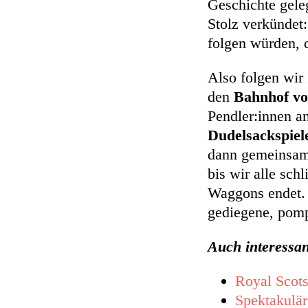
Geschichte geleg
Stolz verkündet
folgen würden, d
Also folgen wir
den
Bahnhof vo
Pendler:innen a
Dudelsackspiele
dann gemeinsam 
bis wir alle sch
Waggons endet. E
gediegene, pompö
Auch interessa
Royal Scots
Spektakulär