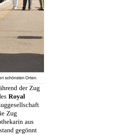
den schönsten Orten.
ährend der Zug
des
Royal
Zuggesellschaft
nie Zug
othekarin aus
stand gegönnt