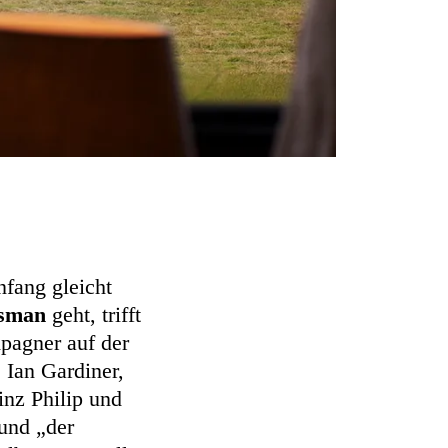
nfang gleicht
tsman
geht, trifft
pagner auf der
Ian Gardiner,
inz Philip und
 und „der