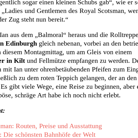
entlich sogar einen kleinen Schubs gab“, wie er se
: „Ladies und Gentlemen des Royal Scotsman, wen
er Zug steht nun bereit.“
 Ian aus dem „Balmoral“ heraus und die Rolltreppe
n Edinburgh
gleich nebenan, vorbei an den betri
n diesem Montagmittag, um am Gleis von einem
r in Kilt
und Fellmütze empfangen zu werden. De
mit Ian unter ohrenbetäubenden Pfeifen zum Ein
ließlich zu dem roten Teppich gelangen, der an den
s gibt viele Wege, eine Reise zu beginnen, aber e
se, schräge Art habe ich noch nicht erlebt.
nt:
man: Routen, Preise und Ausstattung
: Die schönsten Bahnhöfe der Welt