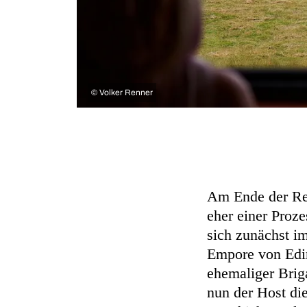
©
Volker Renner
Am Ende der Rei
eher einer Proze
sich zunächst i
Empore von Edin
ehemaliger Briga
nun der Host di