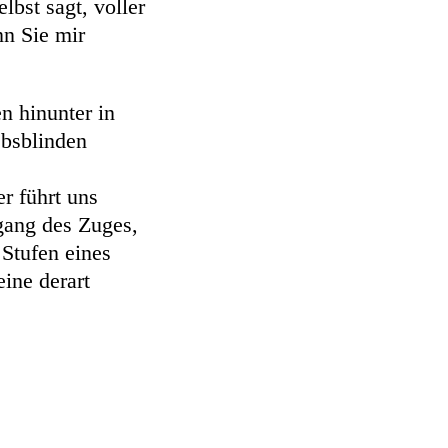
lbst sagt, voller
n Sie mir
n hinunter in
ebsblinden
r führt uns
gang des Zuges,
 Stufen eines
ine derart