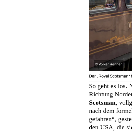
©
Volker Renner
Der „Royal Scotsman“ f
So geht es los.
Richtung Norde
Scotsman
, voll
nach dem formell
gefahren“, geste
den USA, die s