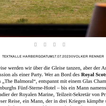
TEXT
KALLE HARBERG
DATUM
17.07.2023
©
VOLKER RENNER
se werden wir über die Gleise tanzen, aber der A
ssion als einer Party. Wer an Bord des
Royal Sco
m „The Balmoral“, entspannt mit einem Glas Cham
burghs Fünf-Sterne-Hotel – bis ein Mann namens 
dier der Royalen Marine, Teilzeit-Sekretär von Pr
eser Reise, ein Mann, der in drei Kriegen kämpfte