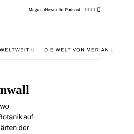
Magazin
Newsletter
Podcast
WELTWEIT
DIE WELT VON MERIAN
rnwall
 wo
otanik auf
Gärten der