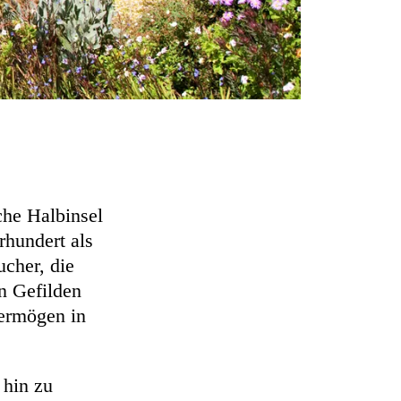
che Halbinsel
rhundert als
cher, die
n Gefilden
Vermögen in
.
 hin zu