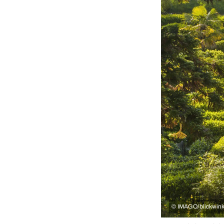
©
IMAGO/blickwink