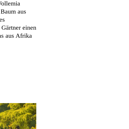
Wollemia
er Baum aus
es
 Gärtner einen
as aus Afrika