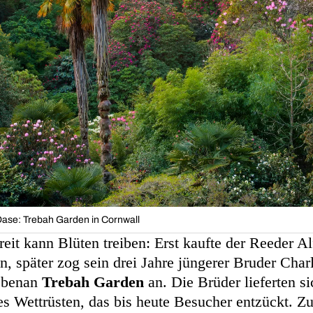
Oase: Trebah Garden in Cornwall
eit kann Blüten treiben: Erst kaufte der Reeder A
n, später zog sein drei Jahre jüngerer Bruder Char
nebenan
Trebah Garden
an. Die Brüder lieferten s
hes Wettrüsten, das bis heute Besucher entzückt. Z