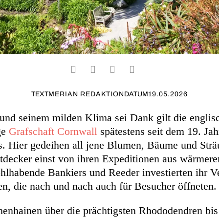
TEXT
MERIAN REDAKTION
DATUM
19.05.2026
nd seinem milden Klima sei Dank gilt die englis
ge
Grafschaft Cornwall
spätestens seit dem 19. Jah
s. Hier gedeihen all jene Blumen, Bäume und Sträu
tdecker einst von ihren Expeditionen aus wärmere
hlhabende Bankiers und Reeder investierten ihr 
en, die nach und nach auch für Besucher öffneten
enhainen über die prächtigsten Rhododendren bis