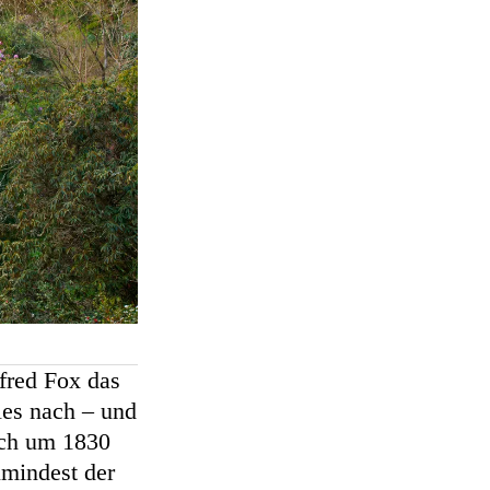
lfred Fox das
les nach – und
ich um 1830
umindest der