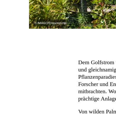
©
IMAGO/Dreamstime
Dem Golfstrom u
und gleichnami
Pflanzenparadie
Forscher und En
mitbrachten. Wo
prächtige Anlag
Von wilden Palm