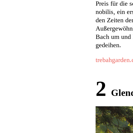
Preis für die 
nobilis, ein e
den Zeiten de
Außergewöhnli
Bach um und l
gedeihen.
trebahgarden.
2
Glen