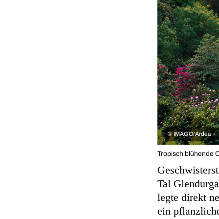
©
IMAGO/Ardea
Tropisch blühende 
Geschwisterstr
Tal Glendurga
legte direkt 
ein pflanzlic