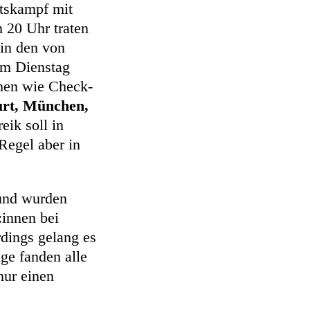
itskampf mit
 20 Uhr traten
 in den von
m Dienstag
chen wie Check-
urt, München,
eik soll in
Regel aber in
 und wurden
:innen bei
rdings gelang es
ge fanden alle
nur einen