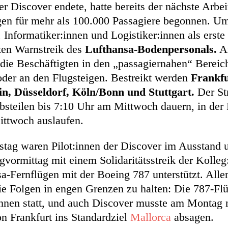
r Discover endete, hatte bereits der nächste Arbe
gen für mehr als 100.000 Passagiere begonnen. Um
 Informatiker:innen und Logistiker:innen als erste
rten Warnstreik des
Lufthansa-Bodenpersonals.
A
 die Beschäftigten in den „passagiernahen“ Berei
 oder an den Flugsteigen. Bestreikt werden
Frankf
n, Düsseldorf, Köln/Bonn und Stuttgart.
Der Str
bsteilen bis 7:10 Uhr am Mittwoch dauern, in der 
ittwoch auslaufen.
mstag waren Pilot:innen der Discover im Ausstand
vormittag mit einem Solidaritätsstreik der Kolleg
a-Fernflügen mit der Boeing 787 unterstützt. Alle
e Folgen in engen Grenzen zu halten: Die 787-Flü
:innen statt, und auch Discover musste am Montag 
on Frankfurt ins Standardziel
Mallorca
absagen.