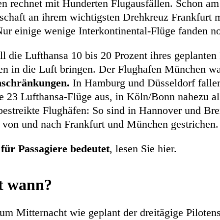
n rechnet mit Hunderten Flugausfällen. Schon a
lschaft an ihrem wichtigsten Drehkreuz Frankfurt 
ur einige wenige Interkontinental-Flüge fanden noc
l die Lufthansa 10 bis 20 Prozent ihres geplante
en in die Luft bringen. Der Flughafen München wa
nschränkungen.
In Hamburg und Düsseldorf falle
le 23 Lufthansa-Flüge aus, in Köln/Bonn nahezu al
 bestreikte Flughäfen: So sind in Hannover und Br
 von und nach Frankfurt und München gestrichen.
für Passagiere bedeutet
, lesen Sie hier.
kt wann?
m Mitternacht wie geplant der dreitägige Pilotenst