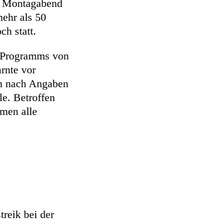
m Montagabend
mehr als 50
h statt.
n Programms von
rnte vor
n nach Angaben
le. Betroffen
emen alle
reik bei der