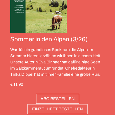
Sommer in den Alpen (3/26)
Was für ein grandioses Spektrum die Alpen im
Sommer bieten, erzählen wir Ihnen in diesem Heft.
Unsere Autorin Eva Biringer hat dafür einige Seen
im Salzkammergut umrundet, Chefredakteurin
Tinka Dippel hat mit ihrer Familie eine große Runde
durch die Schweiz gedreht, die Alpinistin Wibke
€ 11,90
Helfrich ist über viele Gipfel gegangen – von
Salzburg bis nach Triest. Und die Redaktion hat
ABO BESTELLEN
zwölf Hotels gesammelt, die zweierlei gemeinsam
haben: Sie sind die perfekte Basis, um Gipfel zu
EINZELHEFT BESTELLEN
stürmen. Und sie haben wunderschöne Pools, um