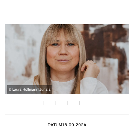
©
Laura Hoffmann|Junala
DATUM
18.09.2024