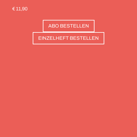
durch die Schweiz gedreht, die Alpinistin Wibke
€ 11,90
Helfrich ist über viele Gipfel gegangen – von
Salzburg bis nach Triest. Und die Redaktion hat
ABO BESTELLEN
zwölf Hotels gesammelt, die zweierlei gemeinsam
haben: Sie sind die perfekte Basis, um Gipfel zu
EINZELHEFT BESTELLEN
stürmen. Und sie haben wunderschöne Pools, um
danach die Waden zu entspannen. Außerdem: die
Essenz von Teneriffa, ein Food Guide für München
und die drei großen Ionischen Inseln (Korfu,
Kefalonia und Zakynthos).