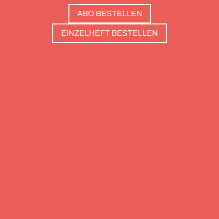
Salzburg bis nach Triest. Und die Redaktion hat
ABO BESTELLEN
zwölf Hotels gesammelt, die zweierlei gemeinsam
haben: Sie sind die perfekte Basis, um Gipfel zu
EINZELHEFT BESTELLEN
stürmen. Und sie haben wunderschöne Pools, um
danach die Waden zu entspannen. Außerdem: die
Essenz von Teneriffa, ein Food Guide für München
und die drei großen Ionischen Inseln (Korfu,
Kefalonia und Zakynthos).