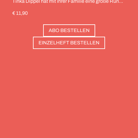
Tinka Dippel hat mit ihrer Familie eine große Runde
durch die Schweiz gedreht, die Alpinistin Wibke
€ 11,90
Helfrich ist über viele Gipfel gegangen – von
Salzburg bis nach Triest. Und die Redaktion hat
ABO BESTELLEN
zwölf Hotels gesammelt, die zweierlei gemeinsam
haben: Sie sind die perfekte Basis, um Gipfel zu
EINZELHEFT BESTELLEN
stürmen. Und sie haben wunderschöne Pools, um
danach die Waden zu entspannen. Außerdem: die
Essenz von Teneriffa, ein Food Guide für München
und die drei großen Ionischen Inseln (Korfu,
Kefalonia und Zakynthos).