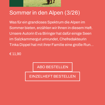
Sommer in den Alpen (3/26)
Was für ein grandioses Spektrum die Alpen im
Sommer bieten, erzählen wir Ihnen in diesem Heft.
Unsere Autorin Eva Biringer hat dafür einige Seen
im Salzkammergut umrundet, Chefredakteurin
Tinka Dippel hat mit ihrer Familie eine große Runde
durch die Schweiz gedreht, die Alpinistin Wibke
€ 11,90
Helfrich ist über viele Gipfel gegangen – von
Salzburg bis nach Triest. Und die Redaktion hat
ABO BESTELLEN
zwölf Hotels gesammelt, die zweierlei gemeinsam
haben: Sie sind die perfekte Basis, um Gipfel zu
EINZELHEFT BESTELLEN
stürmen. Und sie haben wunderschöne Pools, um
danach die Waden zu entspannen. Außerdem: die
Essenz von Teneriffa, ein Food Guide für München
und die drei großen Ionischen Inseln (Korfu,
Kefalonia und Zakynthos).